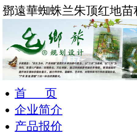
鄧遠華蜘蛛兰朱顶红地苗
首 页
企业简介
产品报价